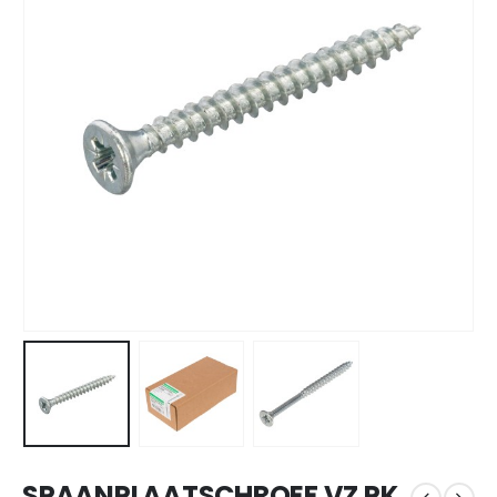
SPAANPLAATSCHROEF VZ PK