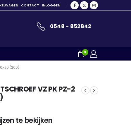
NKELWAGEN
CONTACT
INLOGGEN
0548 - 852842
0
0X20 (200)
SCHROEF VZ PK PZ-2
)
jzen te bekijken