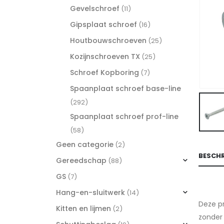
Gevelschroef
(11)
Gipsplaat schroef
(16)
Houtbouwschroeven
(25)
Kozijnschroeven TX
(25)
Schroef Kopboring
(7)
Spaanplaat schroef base-line
(292)
Spaanplaat schroef prof-line
(58)
Geen categorie
(2)
BESCHR
Gereedschap
(88)
GS
(7)
Hang-en-sluitwerk
(14)
Deze pr
Kitten en lijmen
(2)
zonder