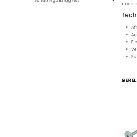
Schuttingbeslag
(19)
kracht 
Tech
Af
Aa
Pl
Ve
Sp
GERE