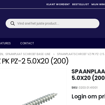
KLANT WORDEN?
BESTELLIJST
MIJN WI
Producten
zoeken
ATURES
CONTACT
EN
,
SPAANPLAAT SCHROEF BASE-LINE
SPAANPLAATSCHROEF VZ PK PZ-2 5.
PK PZ-2 5.0X20 (200)
SPAANPLAAT
5.0X20 (200
SKU:
0203.01.41001
Login om pri