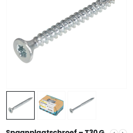
Spaanplaatschroef – T30 G