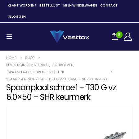
KLANT WORDEN?
BESTELLIJST
MIJN WINKELWAGEN
CONTACT
INLOGGEN
0
HOME
SHOP
BEVESTIGINGSMATERIAAL
,
SCHROEVEN
,
SPAANPLAAT SCHROEF PROF-LINE
SPAANPLAATSCHROEF – T30 G VZ 6.0×50 – SHR KEURMERK
Spaanplaatschroef – T30 G vz
6.0×50 – SHR keurmerk