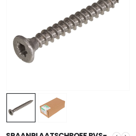
SPAANPLAATSCHROEF RVS-