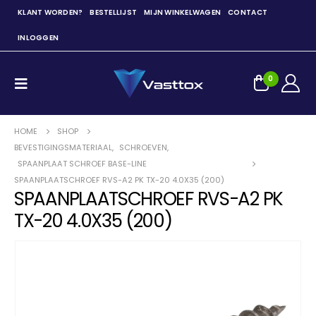
KLANT WORDEN?
BESTELLIJST
MIJN WINKELWAGEN
CONTACT
INLOGGEN
0
HOME
SHOP
BEVESTIGINGSMATERIAAL
,
SCHROEVEN
,
SPAANPLAAT SCHROEF BASE-LINE
SPAANPLAATSCHROEF RVS-A2 PK TX-20 4.0X35 (200)
SPAANPLAATSCHROEF RVS-A2 PK
TX-20 4.0X35 (200)