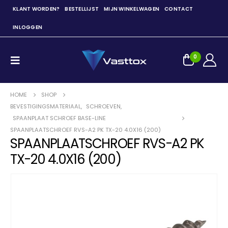
KLANT WORDEN?
BESTELLIJST
MIJN WINKELWAGEN
CONTACT
INLOGGEN
0
HOME
SHOP
BEVESTIGINGSMATERIAAL
,
SCHROEVEN
,
SPAANPLAAT SCHROEF BASE-LINE
SPAANPLAATSCHROEF RVS-A2 PK TX-20 4.0X16 (200)
SPAANPLAATSCHROEF RVS-A2 PK
TX-20 4.0X16 (200)