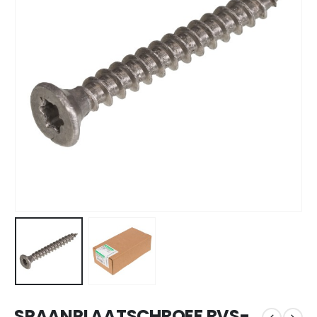
SPAANPLAATSCHROEF RVS-