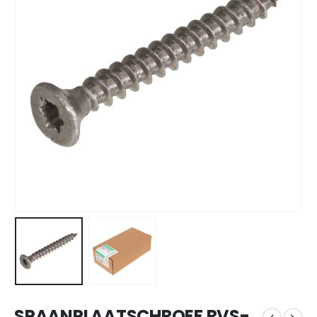
SPAANPLAATSCHROEF RVS-