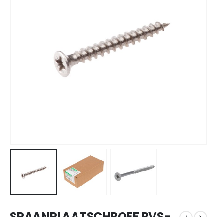
SPAANPLAATSCHROEF RVS-