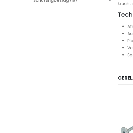
Schuttingbeslag
(19)
kracht 
Tech
Af
Aa
Pl
Ve
Sp
GERE