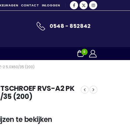
NKELWAGEN
CONTACT
INLOGGEN
0548 - 852842
0
-2 5.0X60/35 (200)
TSCHROEF RVS-A2 PK
/35 (200)
jzen te bekijken