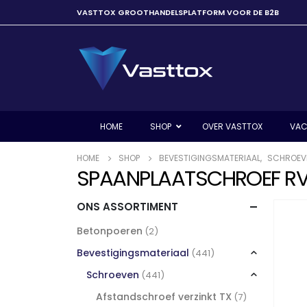
VASTTOX GROOTHANDELSPLATFORM VOOR DE B2B
HOME
SHOP
OVER VASTTOX
VAC
HOME
SHOP
BEVESTIGINGSMATERIAAL
,
SCHROEV
SPAANPLAATSCHROEF RVS
ONS ASSORTIMENT
Betonpoeren
(2)
Bevestigingsmateriaal
(441)
Schroeven
(441)
Afstandschroef verzinkt TX
(7)