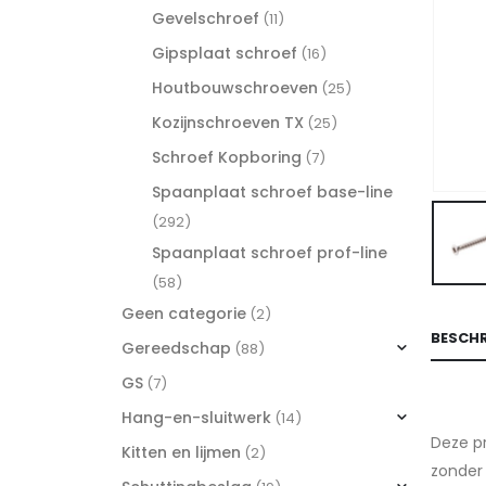
Gevelschroef
(11)
Gipsplaat schroef
(16)
Houtbouwschroeven
(25)
Kozijnschroeven TX
(25)
Schroef Kopboring
(7)
Spaanplaat schroef base-line
(292)
Spaanplaat schroef prof-line
(58)
Geen categorie
(2)
BESCHR
Gereedschap
(88)
GS
(7)
Hang-en-sluitwerk
(14)
Deze pr
Kitten en lijmen
(2)
zonder