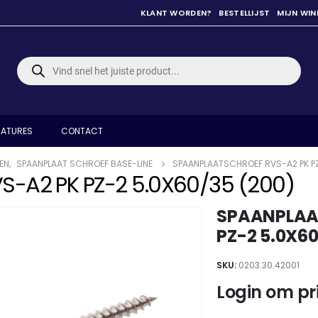
KLANT WORDEN?
BESTELLIJST
MIJN WI
Producten
zoeken
ATURES
CONTACT
EN
,
SPAANPLAAT SCHROEF BASE-LINE
SPAANPLAATSCHROEF RVS-A2 PK PZ
-A2 PK PZ-2 5.0X60/35 (200)
SPAANPLAA
PZ-2 5.0X60
SKU:
0203.30.42001
Login om pri