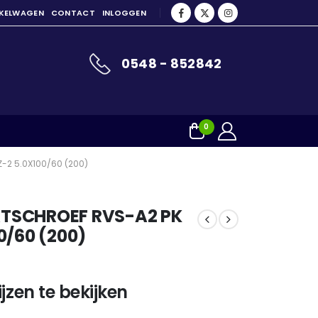
NKELWAGEN
CONTACT
INLOGGEN
0548 - 852842
0
-2 5.0X100/60 (200)
TSCHROEF RVS-A2 PK
0/60 (200)
jzen te bekijken