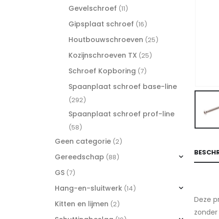
Gevelschroef
(11)
Gipsplaat schroef
(16)
Houtbouwschroeven
(25)
Kozijnschroeven TX
(25)
Schroef Kopboring
(7)
Spaanplaat schroef base-line
(292)
Spaanplaat schroef prof-line
(58)
Geen categorie
(2)
BESCHR
Gereedschap
(88)
GS
(7)
Hang-en-sluitwerk
(14)
Deze pr
Kitten en lijmen
(2)
zonder