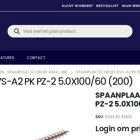
KLANT WORDEN?
BESTELLIJST
MIJN WI
Producten
zoeken
ATURES
CONTACT
EN
,
SPAANPLAAT SCHROEF BASE-LINE
SPAANPLAATSCHROEF RVS-A2 PK PZ
-A2 PK PZ-2 5.0X100/60 (200)
SPAANPLAA
PZ-2 5.0X10
SKU:
0203.30.42601
Login om pri