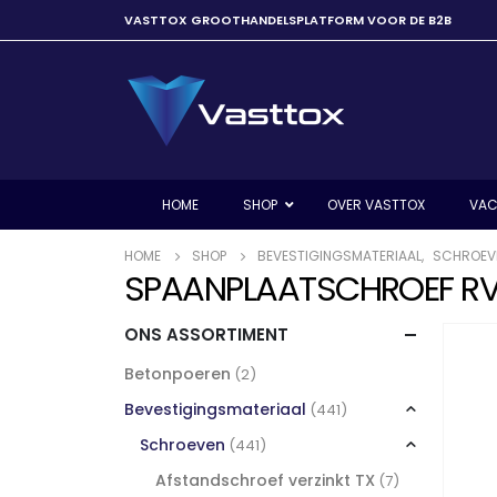
VASTTOX GROOTHANDELSPLATFORM VOOR DE B2B
HOME
SHOP
OVER VASTTOX
VAC
HOME
SHOP
BEVESTIGINGSMATERIAAL
,
SCHROEV
SPAANPLAATSCHROEF RVS
ONS ASSORTIMENT
Betonpoeren
(2)
Bevestigingsmateriaal
(441)
Schroeven
(441)
Afstandschroef verzinkt TX
(7)