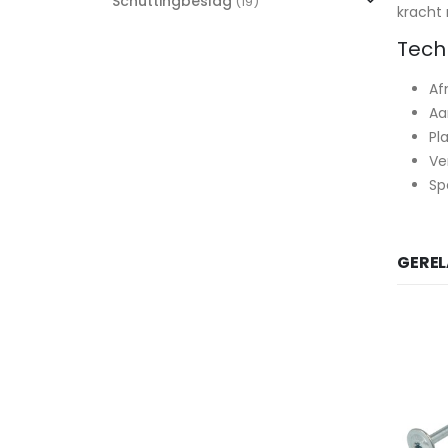
Schuttingbeslag
(19)
kracht 
Tech
Af
Aa
Pl
Ve
Sp
GERE