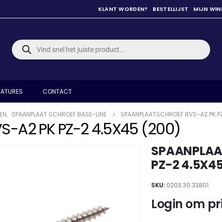
KLANT WORDEN?
BESTELLIJST
MIJN WI
Producten
zoeken
ATURES
CONTACT
EN
,
SPAANPLAAT SCHROEF BASE-LINE
SPAANPLAATSCHROEF RVS-A2 PK PZ
-A2 PK PZ-2 4.5X45 (200)
SPAANPLAA
PZ-2 4.5X45
SKU:
0203.30.33801
Login om pri