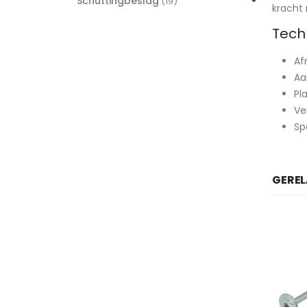
Schuttingbeslag
(19)
kracht 
Tech
Af
Aa
Pl
Ve
Sp
GERE