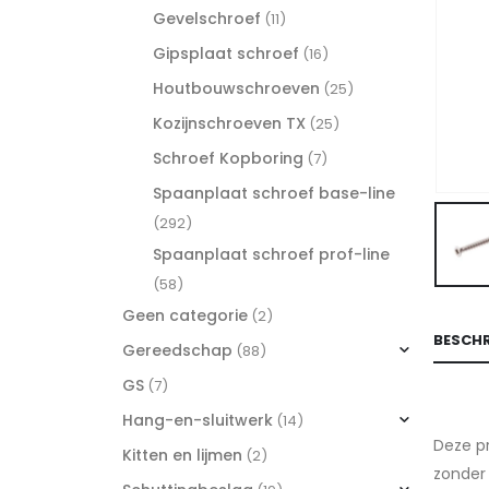
Gevelschroef
(11)
Gipsplaat schroef
(16)
Houtbouwschroeven
(25)
Kozijnschroeven TX
(25)
Schroef Kopboring
(7)
Spaanplaat schroef base-line
(292)
Spaanplaat schroef prof-line
(58)
Geen categorie
(2)
BESCHR
Gereedschap
(88)
GS
(7)
Hang-en-sluitwerk
(14)
Deze pr
Kitten en lijmen
(2)
zonder