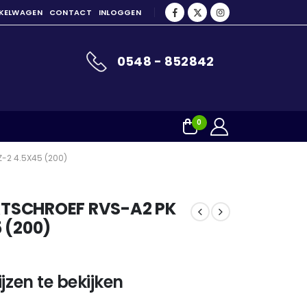
NKELWAGEN
CONTACT
INLOGGEN
0548 - 852842
0
-2 4.5X45 (200)
TSCHROEF RVS-A2 PK
 (200)
jzen te bekijken