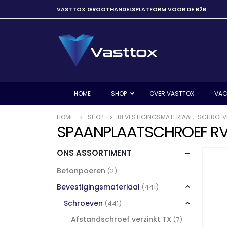
VASTTOX GROOTHANDELSPLATFORM VOOR DE B2B
HOME
SHOP
OVER VASTTOX
VAC
HOME
SHOP
BEVESTIGINGSMATERIAAL
,
SCHROEV
SPAANPLAATSCHROEF RVS
ONS ASSORTIMENT
Betonpoeren
(2)
Bevestigingsmateriaal
(441)
Schroeven
(441)
Afstandschroef verzinkt TX
(7)