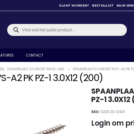
KLANT WORDEN?
BESTELLIJST
MIJN WI
Producten
zoeken
ATURES
CONTACT
EN
,
SPAANPLAAT SCHROEF BASE-LINE
SPAANPLAATSCHROEF RVS-A2 PK PZ-
A2 PK PZ-1 3.0X12 (200)
SPAANPLAA
PZ-1 3.0X12 
SKU:
0203.30.12401
Login om pri