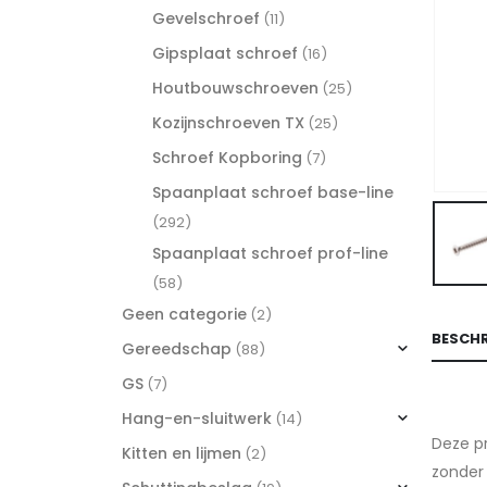
Gevelschroef
(11)
Gipsplaat schroef
(16)
Houtbouwschroeven
(25)
Kozijnschroeven TX
(25)
Schroef Kopboring
(7)
Spaanplaat schroef base-line
(292)
Spaanplaat schroef prof-line
(58)
Geen categorie
(2)
BESCHR
Gereedschap
(88)
GS
(7)
Hang-en-sluitwerk
(14)
Deze pr
Kitten en lijmen
(2)
zonder