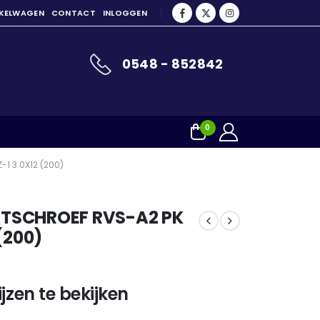
NKELWAGEN
CONTACT
INLOGGEN
0548 - 852842
0
1 3.0X12 (200)
TSCHROEF RVS-A2 PK
(200)
jzen te bekijken