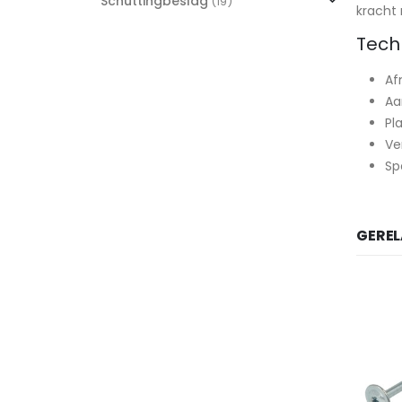
Schuttingbeslag
(19)
kracht 
Tech
Af
Aa
Pl
Ve
Sp
GERE