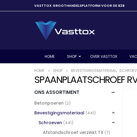
VASTTOX GROOTHANDELSPLATFORM VOOR DE B2B
HOME
SHOP
OVER VASTTOX
VAC
HOME
SHOP
BEVESTIGINGSMATERIAAL
,
SCHROEV
SPAANPLAATSCHROEF RVS-
ONS ASSORTIMENT
Betonpoeren
(2)
Bevestigingsmateriaal
(441)
Schroeven
(441)
Afstandschroef verzinkt TX
(7)