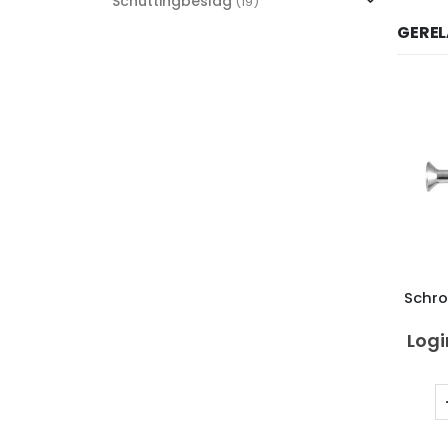
Schuttingbeslag
(19)
GERE
Schro
Logi