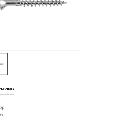
IJVING
kop
nkt