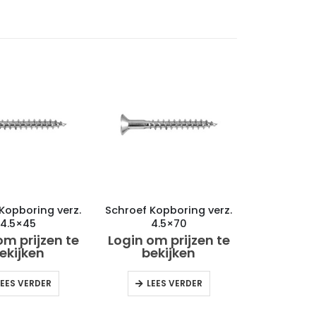
Kopboring verz.
Schroef Kopboring verz.
4.5×45
4.5×70
om prijzen te
Login om prijzen te
ekijken
bekijken
LEES VERDER
LEES VERDER