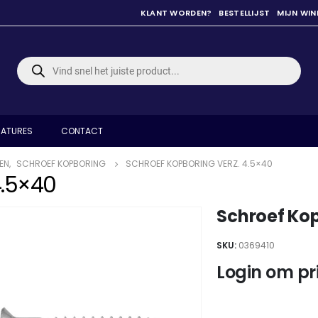
KLANT WORDEN?
BESTELLIJST
MIJN WI
Producten
zoeken
ATURES
CONTACT
EN
,
SCHROEF KOPBORING
SCHROEF KOPBORING VERZ. 4.5×40
4.5×40
Schroef Kop
SKU:
0369410
Login om pri