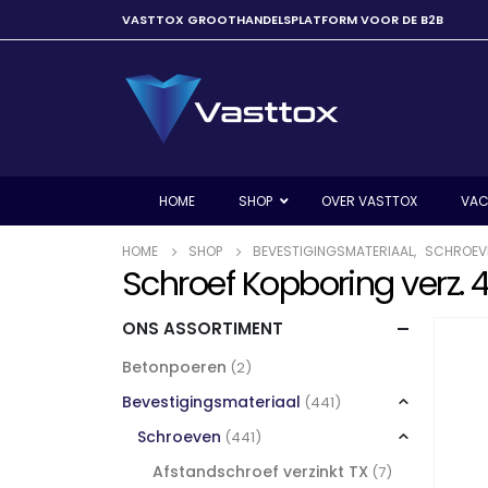
VASTTOX GROOTHANDELSPLATFORM VOOR DE B2B
HOME
SHOP
OVER VASTTOX
VAC
HOME
SHOP
BEVESTIGINGSMATERIAAL
,
SCHROEV
Schroef Kopboring verz. 
ONS ASSORTIMENT
Betonpoeren
(2)
Bevestigingsmateriaal
(441)
Schroeven
(441)
Afstandschroef verzinkt TX
(7)