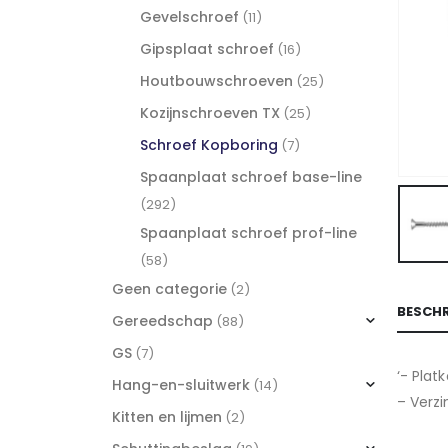
Gevelschroef
(11)
Gipsplaat schroef
(16)
Houtbouwschroeven
(25)
Kozijnschroeven TX
(25)
Schroef Kopboring
(7)
Spaanplaat schroef base-line
(292)
Spaanplaat schroef prof-line
(58)
Geen categorie
(2)
BESCHR
Gereedschap
(88)
GS
(7)
‘- Plat
Hang-en-sluitwerk
(14)
– Verzi
Kitten en lijmen
(2)