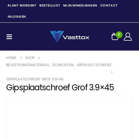
KLANT WORDEN?
BESTELLIJST
MIJN WINKELWAGEN
CONTACT
INLOGGEN
0
HOME
SHOP
BEVESTIGINGSMATERIAAL
,
SCHROEVEN
,
GIPSPLAAT SCHROEF
GIPSPLAATSCHROEF GROF 3.9×45
Gipsplaatschroef Grof 3.9×45