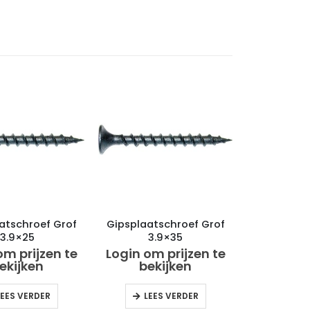
atschroef Grof
Gipsplaatschroef Grof
3.9×25
3.9×35
om prijzen te
Login om prijzen te
ekijken
bekijken
LEES VERDER
LEES VERDER