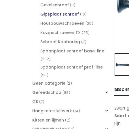
Gevelschroef
(11)
Gipsplaat schroef
(16)
Houtbouwschroeven
(25)
Kozijnschroeven TX
(25)
Schroef Kopboring
(7)
Spaanplaat schroef base-line
(292)
Spaanplaat schroef prof-line
(58)
Geen categorie
(2)
BESCHR
Gereedschap
(88)
GS
(7)
Zwart 
Hang-en-sluitwerk
(14)
Soort
Kitten en lijmen
(2)
Fijn