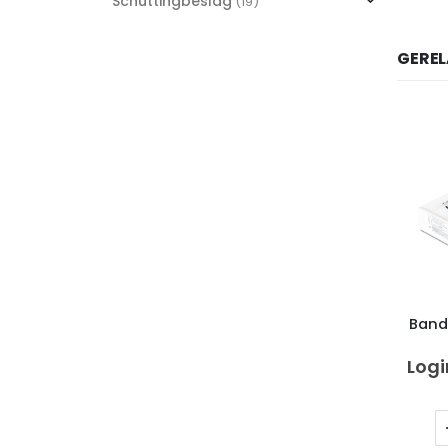
Schuttingbeslag
(19)
GERE
Band
Logi