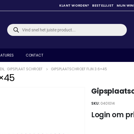
KLANT WORDEN?
BESTELLIJST
MIJN WI
Producten
zoeken
ATURES
CONTACT
EN
,
GIPSPLAAT SCHROEF
GIPSPLAATSCHROEF FIJN 3.6×45
6×45
Gipsplaatsc
SKU:
0401014
Login om pri