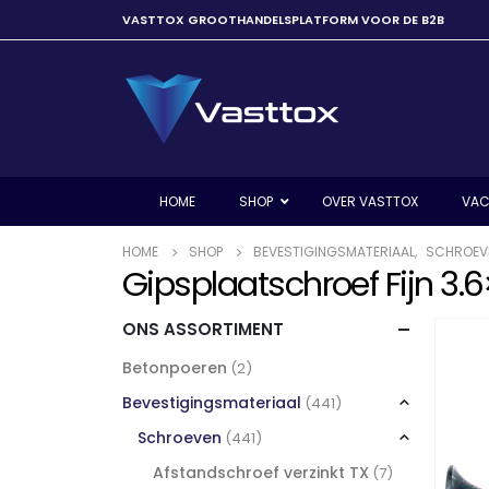
VASTTOX GROOTHANDELSPLATFORM VOOR DE B2B
HOME
SHOP
OVER VASTTOX
VAC
HOME
SHOP
BEVESTIGINGSMATERIAAL
,
SCHROEV
Gipsplaatschroef Fijn 3.
ONS ASSORTIMENT
Betonpoeren
(2)
Bevestigingsmateriaal
(441)
Schroeven
(441)
Afstandschroef verzinkt TX
(7)