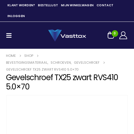
KLANT WORDEN?
BESTELLIJST
MIJN WINKELWAGEN
CONTACT
INLOGGEN
0
HOME
SHOP
BEVESTIGINGSMATERIAAL
,
SCHROEVEN
,
GEVELSCHROEF
GEVELSCHROEF TX25 ZWART RVS410 5.0×70
Gevelschroef TX25 zwart RVS410
5.0×70