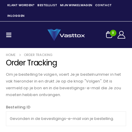
KLANT WORDEN?
BESTELLIJST
MIJN WINKELWAGEN
CONTACT
INLOGGEN
0
HOME
ORDER TRACKING
Order Tracking
Om je bestelling te volgen, voert Je je bestelnummer in het
vak hieronder in en drukt Je op de knop "Volgen". Dit is
vermeld op je bon en in de bevestigings-e-mail die Je zou
moeten hebben ontvangen.
Bestelling ID